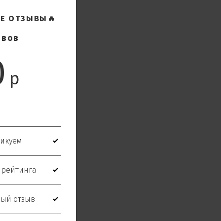
Е ОТЗЫВЫ
🔥
ывов
0
р
2 GIS
ликуем
 рейтинга
дый отзыв