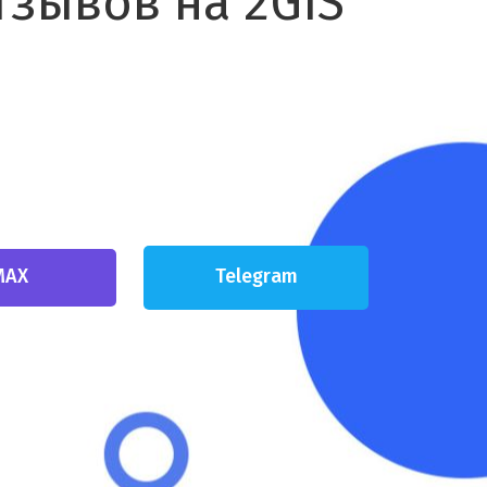
тзывов на 2GIS"
MAX
Telegram