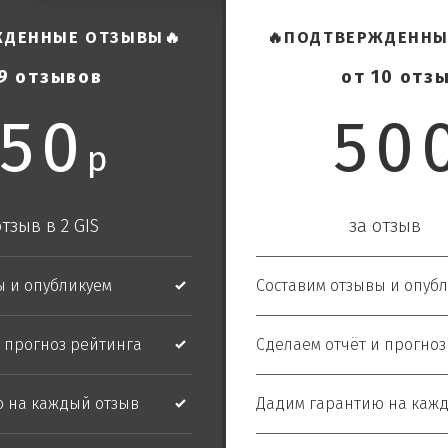
ЖДЕННЫЕ ОТЗЫВЫ
🔥
🔥
ПОДТВЕРЖДЕННЫ
9 отзывов
от 10 отз
50
50
р
отзыв
в 2 GIS
за отзыв
в 
ы и опубликуем
Составим отзывы и опуб
и прогноз рейтинга
Сделаем отчёт и прогноз
 на каждый отзыв
Дадим гарантию на каж