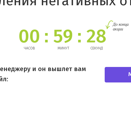
ления негативных о
До конца
:
:
акции
00
59
26
ЧАСОВ
МИНУТ
СЕКУНД
енеджеру и он вышлет вам
йл: