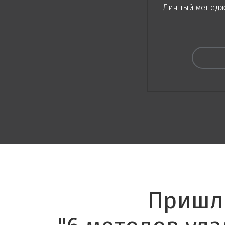
Личный менед
Приш