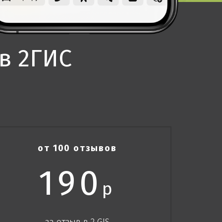
в 2ГИС
от 100 отзывов
190
р