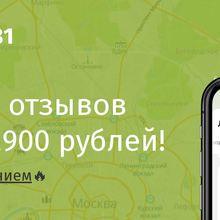
81
1
0 отзывов
2900 рублей!
нием
🔥